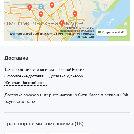
Работает на API 2ГИС
Лицензионное соглашение
Открыть в 2ГИС
Для корректной работы Raster JS API нужен ключ. Помощь:
api@2gis.ru
Доставка
Транспортными компаниями
Почтой России
Оформление доставки
Доставка курьером
Жителям Новосибирска
Доставка заказов интернет-магазина Сити Класс в регионы РФ
осуществляется:
Транспортными компаниями (ТК)