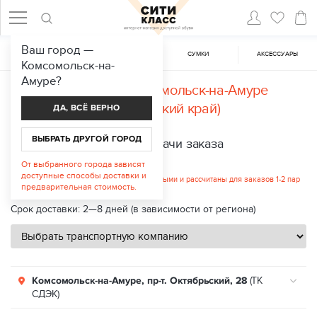
Ваш город —
ЖЕНСКАЯ ОБУВЬ
МУЖСКАЯ ОБУВЬ
CУМКИ
АКСЕССУАРЫ
Комсомольск-на-
Амуре
?
Доставка в
Комсомольск-на-Амуре
(Хабаровский край)
ДА, ВСЁ ВЕРНО
ВЫБРАТЬ ДРУГОЙ ГОРОД
Пункты выдачи заказа
От выбранного города зависят
Стоимость услуги: от 300 руб.
доступные способы доставки и
Указанные цены являются ориентировочными и рассчитаны для заказов 1-2 пар
предварительная стоимость.
обуви.
Срок доставки: 2—8 дней (в зависимости от региона)
Комсомольск-на-Амуре, пр-т. Октябрьский, 28
(ТК
СДЭК)