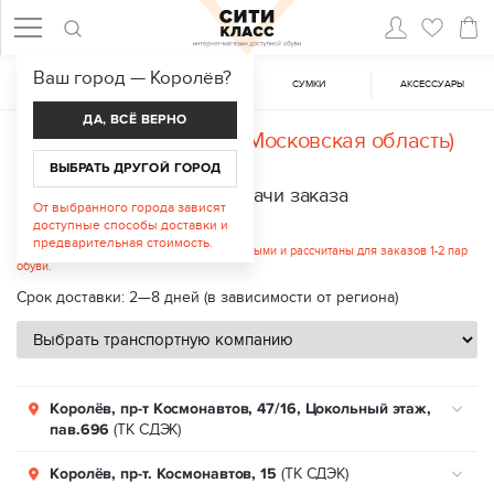
Ваш город —
Королёв
?
ЖЕНСКАЯ ОБУВЬ
МУЖСКАЯ ОБУВЬ
CУМКИ
АКСЕССУАРЫ
ДА, ВСЁ ВЕРНО
Доставка в
Королёв (Московская область)
ВЫБРАТЬ ДРУГОЙ ГОРОД
Пункты выдачи заказа
От выбранного города зависят
доступные способы доставки и
Стоимость услуги: от 312 руб.
предварительная стоимость.
Указанные цены являются ориентировочными и рассчитаны для заказов 1-2 пар
обуви.
Срок доставки: 2—8 дней (в зависимости от региона)
Королёв, пр-т Космонавтов, 47/16, Цокольный этаж,
пав.696
(ТК СДЭК)
Королёв, пр-т. Космонавтов, 15
(ТК СДЭК)