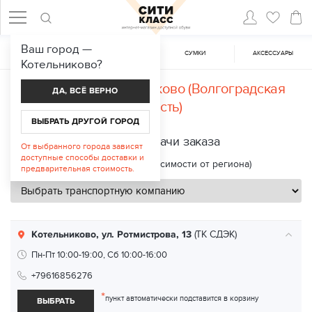
Ваш город —
ЖЕНСКАЯ ОБУВЬ
МУЖСКАЯ ОБУВЬ
CУМКИ
АКСЕССУАРЫ
Котельниково
?
Доставка в
Котельниково (Волгоградская
ДА, ВСЁ ВЕРНО
область)
ВЫБРАТЬ ДРУГОЙ ГОРОД
Пункты выдачи заказа
От выбранного города зависят
доступные способы доставки и
Срок доставки: 2—8 дней (в зависимости от региона)
предварительная стоимость.
Котельниково, ул. Ротмистрова, 13
(ТК СДЭК)
Пн-Пт 10:00-19:00, Сб 10:00-16:00
+79616856276
*
пункт автоматически подставится в корзину
ВЫБРАТЬ