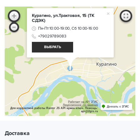
×
Курагино, ул.Трактовая, 15
(ТК
СДЭК)
Пн-Пт 10:00-19:00, Сб 10:00-16:00
+79029789083
ВЫБРАТЬ
Работает на API 2ГИС
Лицензионное соглашение
Доехать с 2ГИС
Для корректной работы Raster JS API нужен ключ. Помощь:
api@2gis.ru
Доставка