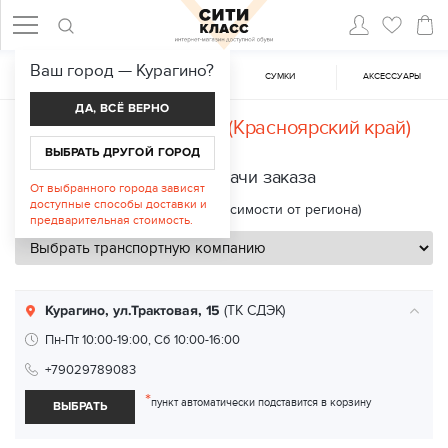
Ваш город —
Курагино
?
ЖЕНСКАЯ ОБУВЬ
МУЖСКАЯ ОБУВЬ
CУМКИ
АКСЕССУАРЫ
ДА, ВСЁ ВЕРНО
Доставка в
Курагино (Красноярский край)
ВЫБРАТЬ ДРУГОЙ ГОРОД
Пункты выдачи заказа
От выбранного города зависят
доступные способы доставки и
Срок доставки: 2—8 дней (в зависимости от региона)
предварительная стоимость.
Курагино, ул.Трактовая, 15
(ТК СДЭК)
Пн-Пт 10:00-19:00, Сб 10:00-16:00
+79029789083
*
пункт автоматически подставится в корзину
ВЫБРАТЬ