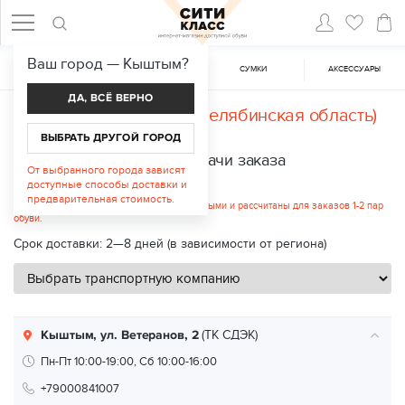
Ваш город —
Кыштым
?
ЖЕНСКАЯ ОБУВЬ
МУЖСКАЯ ОБУВЬ
CУМКИ
АКСЕССУАРЫ
ДА, ВСЁ ВЕРНО
Доставка в
Кыштым (Челябинская область)
ВЫБРАТЬ ДРУГОЙ ГОРОД
Пункты выдачи заказа
От выбранного города зависят
доступные способы доставки и
Стоимость услуги: от 252 руб.
предварительная стоимость.
Указанные цены являются ориентировочными и рассчитаны для заказов 1-2 пар
обуви.
Срок доставки: 2—8 дней (в зависимости от региона)
Кыштым, ул. Ветеранов, 2
(ТК СДЭК)
Пн-Пт 10:00-19:00, Сб 10:00-16:00
+79000841007