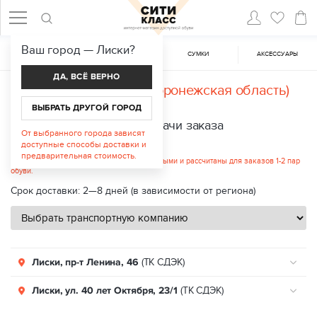
Ваш город —
Лиски
?
ЖЕНСКАЯ ОБУВЬ
МУЖСКАЯ ОБУВЬ
CУМКИ
АКСЕССУАРЫ
ДА, ВСЁ ВЕРНО
Доставка в
Лиски (Воронежская область)
ВЫБРАТЬ ДРУГОЙ ГОРОД
Пункты выдачи заказа
От выбранного города зависят
доступные способы доставки и
Стоимость услуги: от 542 руб.
предварительная стоимость.
Указанные цены являются ориентировочными и рассчитаны для заказов 1-2 пар
обуви.
Срок доставки: 2—8 дней (в зависимости от региона)
Лиски, пр-т Ленина, 46
(ТК СДЭК)
Лиски, ул. 40 лет Октября, 23/1
(ТК СДЭК)