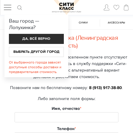
Ваш город —
ЖЕНСКАЯ ОБУВЬ
МУЖСКАЯ ОБУВЬ
CУМКИ
АКСЕССУАРЫ
Лопухинка
?
Доставка в
Лопухинка (Ленинградская
ДА, ВСЁ ВЕРНО
область)
ВЫБРАТЬ ДРУГОЙ ГОРОД
В настоящий момент в вашем населенном пункте отсутствуют
От выбранного города зависят
точки выдачи заказа. Обратитесь в службу поддержки «Сити-
доступные способы доставки и
класс», мы подберем для вас альтернативный вариант
предварительная стоимость.
доставки и рассчитаем стоимость.
Позвоните нам по бесплатному номеру:
8 (913) 917-38-80
.
Либо заполните поля формы:
Имя, отчество
Телефон