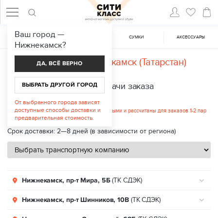
Ваш город —
ЖЕНСКАЯ ОБУВЬ
МУЖСКАЯ ОБУВЬ
CУМКИ
АКСЕССУАРЫ
Нижнекамск
?
Доставка в
Нижнекамск (Татарстан)
ДА, ВСЁ ВЕРНО
ВЫБРАТЬ ДРУГОЙ ГОРОД
Пункты выдачи заказа
Стоимость услуги: от 312 руб.
От выбранного города зависят
доступные способы доставки и
Указанные цены являются ориентировочными и рассчитаны для заказов 1-2 пар
обуви.
предварительная стоимость.
Срок доставки: 2—8 дней (в зависимости от региона)
Нижнекамск, пр-т Мира, 5Б
(ТК СДЭК)
Нижнекамск, пр-т Шинников, 10В
(ТК СДЭК)