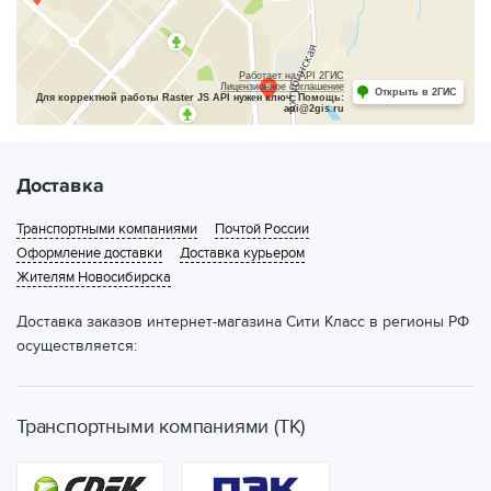
Работает на API 2ГИС
Лицензионное соглашение
Открыть в 2ГИС
Для корректной работы Raster JS API нужен ключ. Помощь:
api@2gis.ru
Доставка
Транспортными компаниями
Почтой России
Оформление доставки
Доставка курьером
Жителям Новосибирска
Доставка заказов интернет-магазина Сити Класс в регионы РФ
осуществляется:
Транспортными компаниями (ТК)