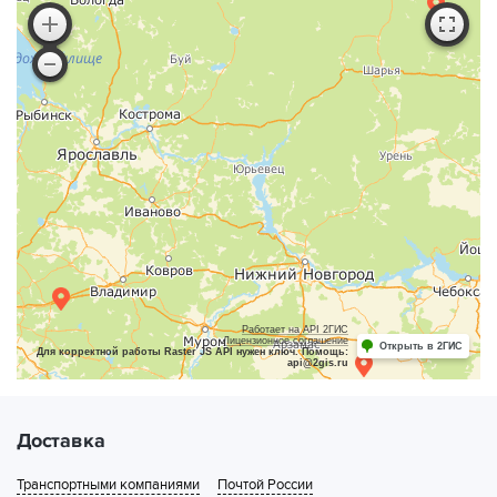
Работает на API 2ГИС
Лицензионное соглашение
Открыть в 2ГИС
Для корректной работы Raster JS API нужен ключ. Помощь:
api@2gis.ru
Доставка
Транспортными компаниями
Почтой России