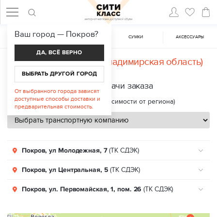
Ваш город —
Покров
?
ЖЕНСКАЯ ОБУВЬ
МУЖСКАЯ ОБУВЬ
CУМКИ
АКСЕССУАРЫ
ДА, ВСЁ ВЕРНО
Доставка в
Покров (Владимирская область)
ВЫБРАТЬ ДРУГОЙ ГОРОД
Пункты выдачи заказа
От выбранного города зависят
доступные способы доставки и
Срок доставки: 2—8 дней (в зависимости от региона)
предварительная стоимость.
Покров, ул Молодежная, 7
(ТК СДЭК)
Покров, ул Центральная, 5
(ТК СДЭК)
Покров, ул. Первомайская, 1, пом. 26
(ТК СДЭК)