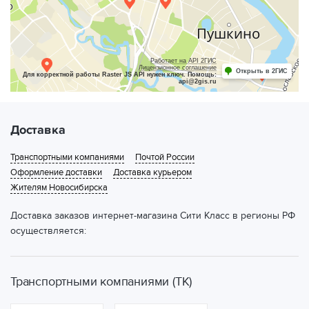
Работает на API 2ГИС
Лицензионное соглашение
Открыть в 2ГИС
Для корректной работы Raster JS API нужен ключ. Помощь:
api@2gis.ru
Доставка
Транспортными компаниями
Почтой России
Оформление доставки
Доставка курьером
Жителям Новосибирска
Доставка заказов интернет-магазина Сити Класс в регионы РФ
осуществляется:
Транспортными компаниями (ТК)