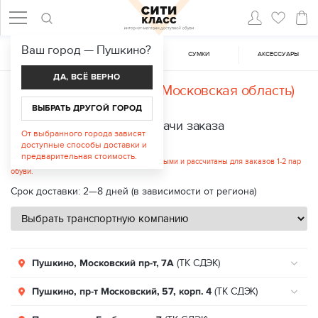
Ваш город —
Пушкино
?
ЖЕНСКАЯ ОБУВЬ
МУЖСКАЯ ОБУВЬ
CУМКИ
АКСЕССУАРЫ
ДА, ВСЁ ВЕРНО
Доставка в
Пушкино (Московская область)
ВЫБРАТЬ ДРУГОЙ ГОРОД
Пункты выдачи заказа
От выбранного города зависят
доступные способы доставки и
Стоимость услуги: от 312 руб.
предварительная стоимость.
Указанные цены являются ориентировочными и рассчитаны для заказов 1-2 пар
обуви.
Срок доставки: 2—8 дней (в зависимости от региона)
Пушкино, Московский пр-т, 7А
(ТК СДЭК)
Пушкино, пр-т Московский, 57, корп. 4
(ТК СДЭК)