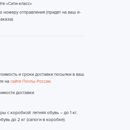
йте «Сити-класс»
о номеру отправления (придёт на ваш e-
аказа).
тоимость и сроки доставки посылки в ваш
те на
сайте Почты России
.
имости доставки:
ы с коробкой: летняя обувь – до 1 кг,
бувь до 2 кг (сапоги в коробке).