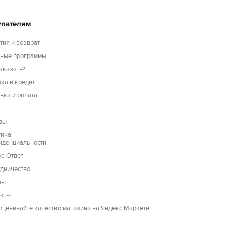
упателям
тия и возврат
сные программы
аказать?
ка в кредит
вка и оплата
вы
тика
иденциальности
с-Ответ
дничество
ды
акты