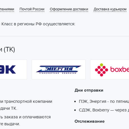
мпаниями
Почтой России
Оформление доставки
Доставка курьером
 Класс в регионы РФ осуществляется:
 (ТК)
Дни отправки
ми транспортной компании
ПЭК, Энергия - по пятни
ыдачи ТК.
СДЭК, Boxberry — через 
ть заказа и оплачиваются
Отслеживание
те выдачи.