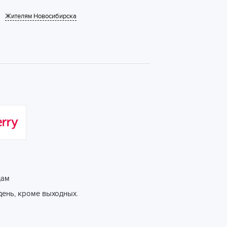
Жителям Новосибирска
цам
день, кроме выходных.