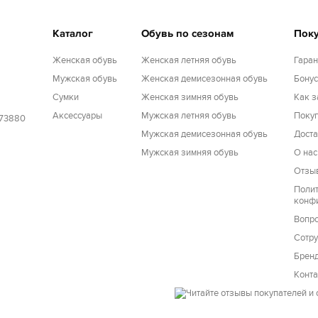
Каталог
Обувь по сезонам
Пок
Женская обувь
Женская летняя обувь
Гаран
Мужская обувь
Женская демисезонная обувь
Бону
Cумки
Женская зимняя обувь
Как з
Аксессуары
Мужская летняя обувь
Покуп
173880
Мужская демисезонная обувь
Доста
Мужская зимняя обувь
О нас
Отзы
Поли
конф
Вопро
Сотру
Брен
Конт