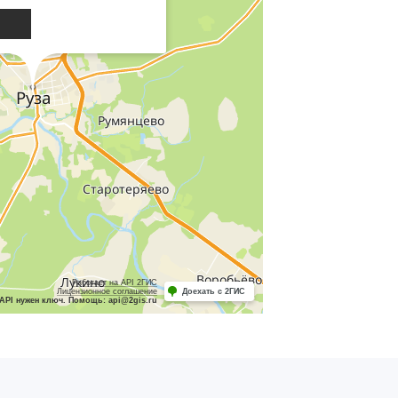
Работает на API 2ГИС
Лицензионное соглашение
Доехать с 2ГИС
API нужен ключ. Помощь: api@2gis.ru