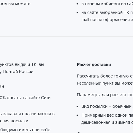
ород вы можете
в личном кабинете на са
на сайте выбранной ТК п
mail после оформления з
пунктов выдачи ТК, вы
Расчет доставки
 Почтой России.
Рассчитать более точную с
населенный пункт вы може
ии
Параметры для расчета сто
0% оплаты на сайте Сити
Вид посылки – обычный.
ть заказа и оплачиваются в
Примерный вес одной пар
ения посылки.
демисезонная и зимняя о
обходимо иметь при себе