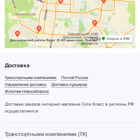
Работает на API 2ГИС
Лицензионное соглашение
Открыть в 2ГИС
Для корректной работы Raster JS API нужен ключ. Помощь:
api@2gis.ru
Доставка
Транспортными компаниями
Почтой России
Оформление доставки
Доставка курьером
Жителям Новосибирска
Доставка заказов интернет-магазина Сити Класс в регионы РФ
осуществляется:
Транспортными компаниями (ТК)