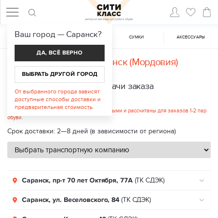
Ваш город —
Саранск
?
ЖЕНСКАЯ ОБУВЬ
МУЖСКАЯ ОБУВЬ
CУМКИ
АКСЕССУАРЫ
ДА, ВСЁ ВЕРНО
Доставка в
Саранск (Мордовия)
ВЫБРАТЬ ДРУГОЙ ГОРОД
Пункты выдачи заказа
От выбранного города зависят
доступные способы доставки и
Стоимость услуги: от 300 руб.
предварительная стоимость.
Указанные цены являются ориентировочными и рассчитаны для заказов 1-2 пар
обуви.
Срок доставки: 2—8 дней (в зависимости от региона)
Саранск, пр-т 70 лет Октября, 77А
(ТК СДЭК)
Саранск, ул. Веселовского, 84
(ТК СДЭК)