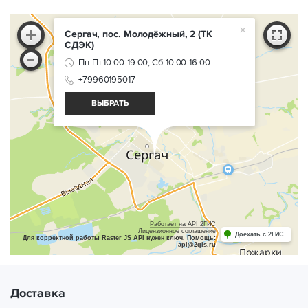
×
Сергач, пос. Молодёжный, 2
(ТК
СДЭК)
Пн-Пт 10:00-19:00, Сб 10:00-16:00
+79960195017
ВЫБРАТЬ
Работает на API 2ГИС
Лицензионное соглашение
Доехать с 2ГИС
Для корректной работы Raster JS API нужен ключ. Помощь:
api@2gis.ru
Доставка