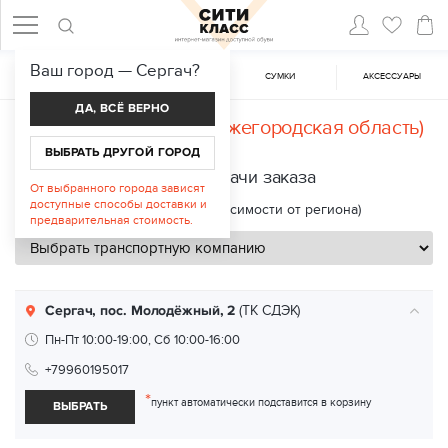
Ваш город —
Сергач
?
ЖЕНСКАЯ ОБУВЬ
МУЖСКАЯ ОБУВЬ
CУМКИ
АКСЕССУАРЫ
ДА, ВСЁ ВЕРНО
Доставка в
Сергач (Нижегородская область)
ВЫБРАТЬ ДРУГОЙ ГОРОД
Пункты выдачи заказа
От выбранного города зависят
доступные способы доставки и
Срок доставки: 2—8 дней (в зависимости от региона)
предварительная стоимость.
Сергач, пос. Молодёжный, 2
(ТК СДЭК)
Пн-Пт 10:00-19:00, Сб 10:00-16:00
+79960195017
*
пункт автоматически подставится в корзину
ВЫБРАТЬ