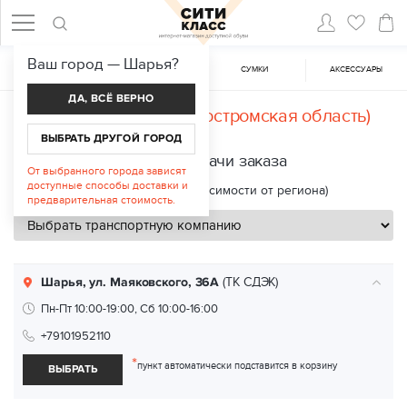
Ваш город —
Шарья
?
ЖЕНСКАЯ ОБУВЬ
МУЖСКАЯ ОБУВЬ
CУМКИ
АКСЕССУАРЫ
ДА, ВСЁ ВЕРНО
Доставка в
Шарья (Костромская область)
ВЫБРАТЬ ДРУГОЙ ГОРОД
Пункты выдачи заказа
От выбранного города зависят
доступные способы доставки и
Срок доставки: 2—8 дней (в зависимости от региона)
предварительная стоимость.
Шарья, ул. Маяковского, 36А
(ТК СДЭК)
Пн-Пт 10:00-19:00, Сб 10:00-16:00
+79101952110
*
пункт автоматически подставится в корзину
ВЫБРАТЬ