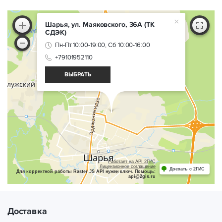
×
Шарья, ул. Маяковского, 36А
(ТК
СДЭК)
Пн-Пт 10:00-19:00, Сб 10:00-16:00
+79101952110
ВЫБРАТЬ
Работает на API 2ГИС
Лицензионное соглашение
Доехать с 2ГИС
Для корректной работы Raster JS API нужен ключ. Помощь:
api@2gis.ru
Доставка