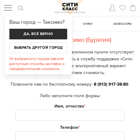
Ваш город —
Таксимо
?
ЖЕНСКАЯ ОБУВЬ
МУЖСКАЯ ОБУВЬ
CУМКИ
АКСЕССУАРЫ
ДА, ВСЁ ВЕРНО
Доставка в
Таксимо (Бурятия)
ВЫБРАТЬ ДРУГОЙ ГОРОД
В настоящий момент в вашем населенном пункте отсутствуют
точки выдачи заказа. Обратитесь в службу поддержки «Сити-
От выбранного города зависят
доступные способы доставки и
класс», мы подберем для вас альтернативный вариант
предварительная стоимость.
доставки и рассчитаем стоимость.
Позвоните нам по бесплатному номеру:
8 (913) 917-38-80
.
Либо заполните поля формы:
Имя, отчество
Телефон