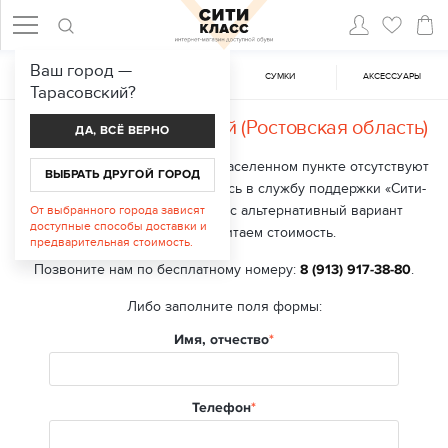
Ваш город —
ЖЕНСКАЯ ОБУВЬ
МУЖСКАЯ ОБУВЬ
CУМКИ
АКСЕССУАРЫ
Тарасовский
?
Доставка в
Тарасовский (Ростовская область)
ДА, ВСЁ ВЕРНО
В настоящий момент в вашем населенном пункте отсутствуют
ВЫБРАТЬ ДРУГОЙ ГОРОД
точки выдачи заказа. Обратитесь в службу поддержки «Сити-
класс», мы подберем для вас альтернативный вариант
От выбранного города зависят
доступные способы доставки и
доставки и рассчитаем стоимость.
предварительная стоимость.
Позвоните нам по бесплатному номеру:
8 (913) 917-38-80
.
Либо заполните поля формы:
Имя, отчество
Телефон