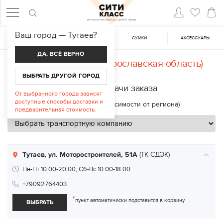
Ваш город —
Тутаев
?
ЖЕНСКАЯ ОБУВЬ
МУЖСКАЯ ОБУВЬ
CУМКИ
АКСЕССУАРЫ
ДА, ВСЁ ВЕРНО
Доставка в
Тутаев (Ярославская область)
ВЫБРАТЬ ДРУГОЙ ГОРОД
Пункты выдачи заказа
От выбранного города зависят
доступные способы доставки и
Срок доставки: 2—8 дней (в зависимости от региона)
предварительная стоимость.
Тутаев, ул. Моторостроителей, 51А
(ТК СДЭК)
Пн-Пт 10:00-20:00, Сб-Вс 10:00-18:00
+79092764403
*
пункт автоматически подставится в корзину
ВЫБРАТЬ