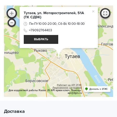
×
Тутаев, ул. Моторостроителей, 51А
(ТК СДЭК)
Пн-Пт 10:00-20:00, Сб-Вс 10:00-18:00
+79092764403
ВЫБРАТЬ
Работает на API 2ГИС
Лицензионное соглашение
Доехать с 2ГИС
Для корректной работы Raster JS API нужен ключ. Помощь:
api@2gis.ru
Доставка