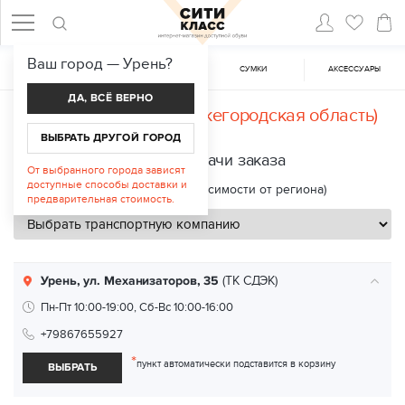
Ваш город —
Урень
?
ЖЕНСКАЯ ОБУВЬ
МУЖСКАЯ ОБУВЬ
CУМКИ
АКСЕССУАРЫ
ДА, ВСЁ ВЕРНО
Доставка в
Урень (Нижегородская область)
ВЫБРАТЬ ДРУГОЙ ГОРОД
Пункты выдачи заказа
От выбранного города зависят
доступные способы доставки и
Срок доставки: 2—8 дней (в зависимости от региона)
предварительная стоимость.
Урень, ул. Механизаторов, 35
(ТК СДЭК)
Пн-Пт 10:00-19:00, Сб-Вс 10:00-16:00
+79867655927
*
пункт автоматически подставится в корзину
ВЫБРАТЬ