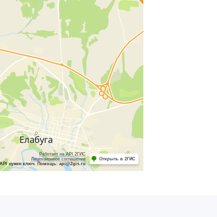
Работает на API 2ГИС
Лицензионное соглашение
Открыть в 2ГИС
API нужен ключ. Помощь: api@2gis.ru