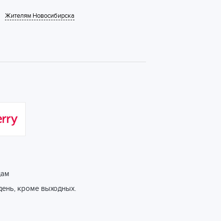
Жителям Новосибирска
цам
день, кроме выходных.