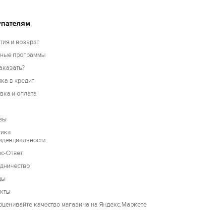
упателям
тия и возврат
сные программы
аказать?
ка в кредит
вка и оплата
вы
тика
иденциальности
с-Ответ
дничество
ды
акты