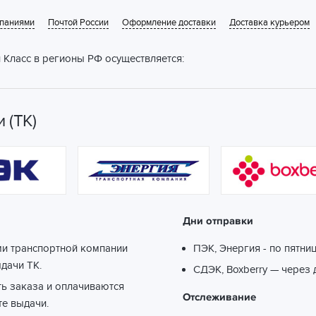
мпаниями
Почтой России
Оформление доставки
Доставка курьером
 Класс в регионы РФ осуществляется:
 (ТК)
Дни отправки
ми транспортной компании
ПЭК, Энергия - по пятни
ыдачи ТК.
СДЭК, Boxberry — через 
ть заказа и оплачиваются
Отслеживание
те выдачи.