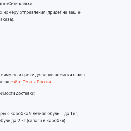
йте «Сити-класс»
о номеру отправления (придёт на ваш e-
аказа).
тоимость и сроки доставки посылки в ваш
те на
сайте Почты России
.
имости доставки:
ы с коробкой: летняя обувь – до 1 кг,
бувь до 2 кг (сапоги в коробке).