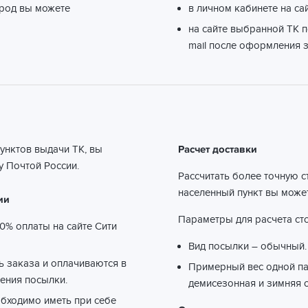
ород вы можете
в личном кабинете на са
на сайте выбранной ТК п
mail после оформления з
пунктов выдачи ТК, вы
Расчет доставки
 Почтой России.
Рассчитать более точную с
населенный пункт вы може
ии
Параметры для расчета сто
0% оплаты на сайте Сити
Вид посылки – обычный.
ть заказа и оплачиваются в
Примерный вес одной пар
ения посылки.
демисезонная и зимняя о
обходимо иметь при себе