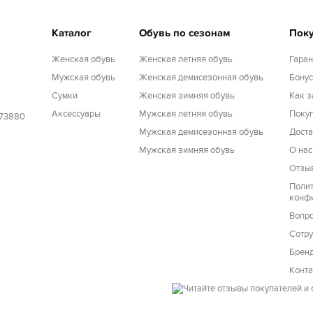
Каталог
Обувь по сезонам
Пок
Женская обувь
Женская летняя обувь
Гаран
Мужская обувь
Женская демисезонная обувь
Бону
Cумки
Женская зимняя обувь
Как з
Аксессуары
Мужская летняя обувь
Покуп
173880
Мужская демисезонная обувь
Доста
Мужская зимняя обувь
О нас
Отзы
Поли
конф
Вопро
Сотру
Брен
Конт