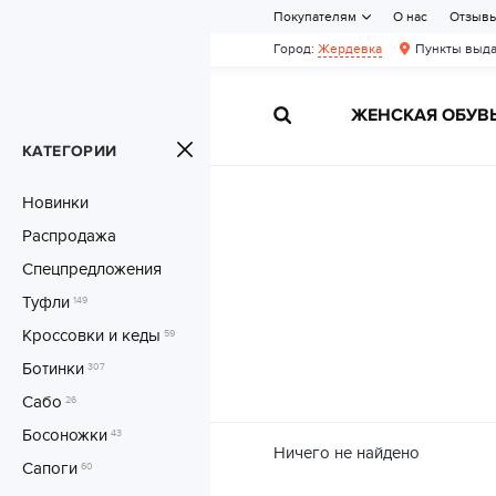
Покупателям
О нас
Отзыв
Город:
Жердевка
Пункты выда
ЖЕНСКАЯ ОБУВ
КАТЕГОРИИ
Новинки
Распродажа
Спецпредложения
Туфли
149
Кроссовки и кеды
59
Ботинки
307
Сабо
26
Босоножки
43
Ничего не найдено
Сапоги
60