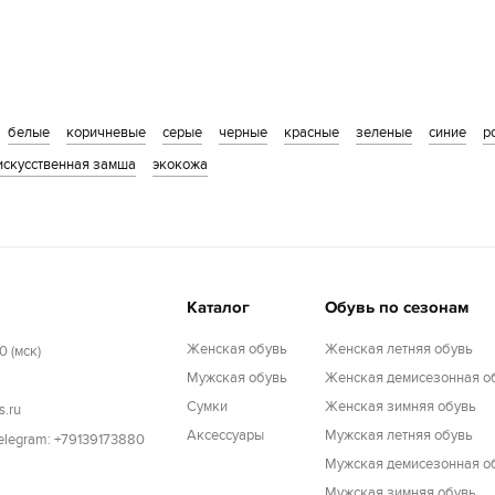
белые
коричневые
серые
черные
красные
зеленые
синие
р
искусственная замша
экокожа
Каталог
Обувь по сезонам
Женская обувь
Женская летняя обувь
0 (мск)
Мужская обувь
Женская демисезонная о
Cумки
Женская зимняя обувь
s.ru
Аксессуары
Мужская летняя обувь
Telegram: +79139173880
Мужская демисезонная о
Мужская зимняя обувь