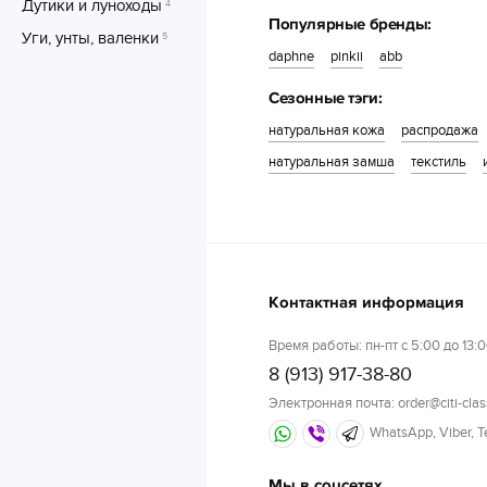
Дутики и луноходы
4
Популярные бренды:
Уги, унты, валенки
5
daphne
pinkii
abb
Сезонные тэги:
натуральная кожа
распродажа
натуральная замша
текстиль
Контактная информация
Время работы: пн-пт с 5:00 до 13:0
8 (913) 917-38-80
Электронная почта: order@citi-clas
WhatsApp, Viber, 
Мы в соцсетях