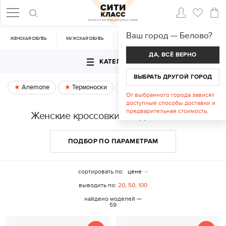
Ваш город —
Белово
?
ЖЕНСКАЯ ОБУВЬ
МУЖСКАЯ ОБУВЬ
CУМКИ
АКСЕССУАРЫ
ДА, ВСЁ ВЕРНО
КАТЕГОРИИ
ВЫБРАТЬ ДРУГОЙ ГОРОД
Anemone
Термоноски
Спецпредложение
От выбранного города зависят
доступные способы доставки и
предварительная стоимость.
Женские кроссовки и кеды в Белово
ПОДБОР ПО ПАРАМЕТРАМ
сортировать по:
цене
выводить по:
20
,
50
,
100
найдено моделей —
59