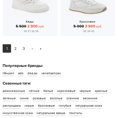
Кеды
Кроссовки
5 500
2 900
5 000
3 900
руб.
руб.
36 37 38 39
38 39 40
1
2
3
›
»
Популярные бренды:
lifexpert
abb
dika.ao
venettashoes
Сезонные тэги:
демисезонные
летние
белые
коричневые
черные
красные
зеленые
синие
розовые
золотые
осенние
весенние
распродажа
серые
бронзовые
голубые
натуральная кожа
искусственная кожа
натуральная замша
текстиль