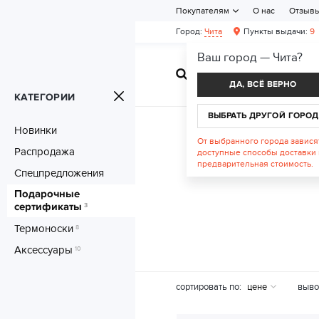
Покупателям
О нас
Отзыв
Город:
Чита
Пункты выдачи:
9
Ваш город —
Чита
?
ЖЕНСКАЯ ОБУВ
ДА, ВСЁ ВЕРНО
КАТЕГОРИИ
ВЫБРАТЬ ДРУГОЙ ГОРОД
Новинки
От выбранного города завися
Распродажа
доступные способы доставки 
предварительная стоимость.
Спецпредложения
Подарочные
сертификаты
3
Термоноски
8
Аксессуары
10
сортировать по:
цене
выво