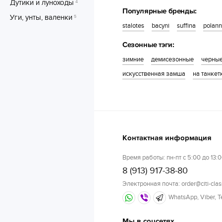
Дутики и луноходы
4
Популярные бренды:
Уги, унты, валенки
5
stalotes
bacyni
suffina
polann
Сезонные тэги:
зимние
демисезонные
черны
искусственная замша
на танкет
Контактная информация
Время работы: пн-пт с 5:00 до 13:0
8 (913) 917-38-80
Электронная почта: order@citi-clas
WhatsApp, Viber, 
Мы в соцсетях