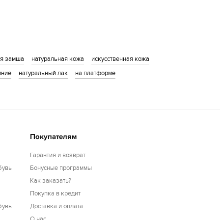
ая замша
натуральная кожа
искусственная кожа
иние
натуральный лак
на платформе
Покупателям
Гарантия и возврат
бувь
Бонусные программы
Как заказать?
Покупка в кредит
бувь
Доставка и оплата
О нас