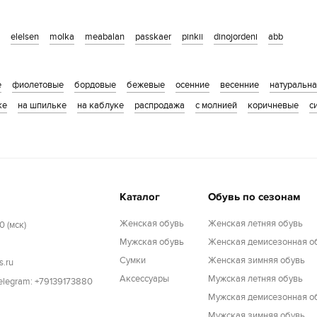
elelsen
molka
meabalan
passkaer
pinkii
dinojordeni
abb
е
фиолетовые
бордовые
бежевые
осенние
весенние
натуральн
ке
на шпильке
на каблуке
распродажа
с молнией
коричневые
с
Каталог
Обувь по сезонам
Женская обувь
Женская летняя обувь
0 (мск)
Мужская обувь
Женская демисезонная о
Cумки
Женская зимняя обувь
s.ru
Аксессуары
Мужская летняя обувь
Telegram: +79139173880
Мужская демисезонная о
Мужская зимняя обувь