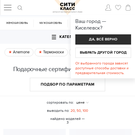
Ваш город —
ЖЕНСКАЯ ОБУВЬ
МУЖСКАЯ ОБУВЬ
CУМКИ
АКСЕССУАРЫ
Киселевск
?
КАТЕГОРИИ
ДА, ВСЁ ВЕРНО
Anemone
Термоноски
Спецпредложение
ВЫБРАТЬ ДРУГОЙ ГОРОД
От выбранного города зависят
Подарочные сертификаты в Киселевске
доступные способы доставки и
предварительная стоимость.
ПОДБОР ПО ПАРАМЕТРАМ
сортировать по:
цене
выводить по:
20
,
50
,
100
найдено моделей —
3