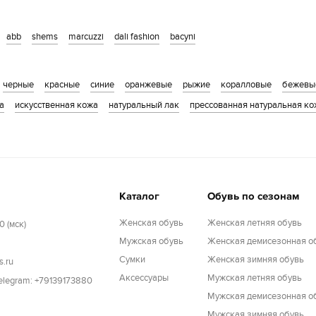
abb
shems
marcuzzi
dali fashion
bacyni
черные
красные
синие
оранжевые
рыжие
коралловые
бежевы
а
искусственная кожа
натуральный лак
прессованная натуральная ко
Каталог
Обувь по сезонам
Женская обувь
Женская летняя обувь
0 (мск)
Мужская обувь
Женская демисезонная о
Cумки
Женская зимняя обувь
s.ru
Аксессуары
Мужская летняя обувь
Telegram: +79139173880
Мужская демисезонная о
Мужская зимняя обувь