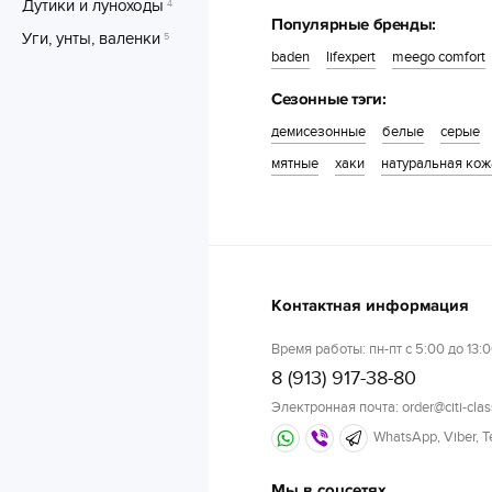
Дутики и луноходы
4
Популярные бренды:
Уги, унты, валенки
5
baden
lifexpert
meego comfort
Сезонные тэги:
демисезонные
белые
серые
мятные
хаки
натуральная кож
Контактная информация
Время работы: пн-пт с 5:00 до 13:0
8 (913) 917-38-80
Электронная почта: order@citi-clas
WhatsApp, Viber, 
Мы в соцсетях