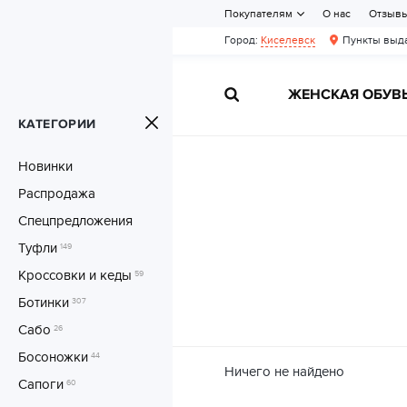
Покупателям
О нас
Отзыв
Город:
Киселевск
Пункты выда
ЖЕНСКАЯ ОБУВ
КАТЕГОРИИ
Новинки
Распродажа
Спецпредложения
Туфли
149
Кроссовки и кеды
59
Ботинки
307
Сабо
26
Босоножки
44
Ничего не найдено
Сапоги
60