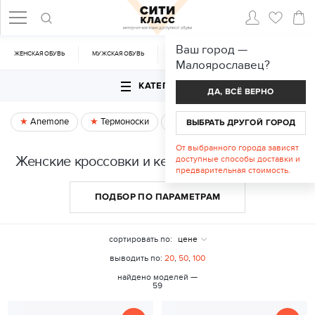
Ваш город —
ЖЕНСКАЯ ОБУВЬ
МУЖСКАЯ ОБУВЬ
CУМКИ
АКСЕССУАРЫ
Малоярославец
?
КАТЕГОРИИ
ДА, ВСЁ ВЕРНО
Anemone
Термоноски
Спецпредложение
ВЫБРАТЬ ДРУГОЙ ГОРОД
От выбранного города зависят
Женские кроссовки и кеды в Малоярославце
доступные способы доставки и
предварительная стоимость.
ПОДБОР ПО ПАРАМЕТРАМ
сортировать по:
цене
выводить по:
20
,
50
,
100
найдено моделей —
59