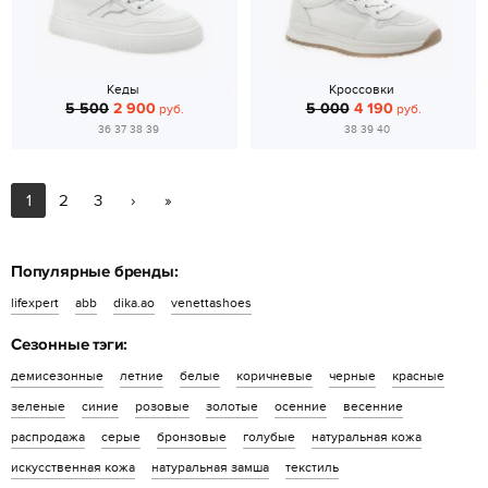
Кеды
Кроссовки
5 500
2 900
5 000
4 190
руб.
руб.
36 37 38 39
38 39 40
1
2
3
›
»
Популярные бренды:
lifexpert
abb
dika.ao
venettashoes
Сезонные тэги:
демисезонные
летние
белые
коричневые
черные
красные
зеленые
синие
розовые
золотые
осенние
весенние
распродажа
серые
бронзовые
голубые
натуральная кожа
искусственная кожа
натуральная замша
текстиль