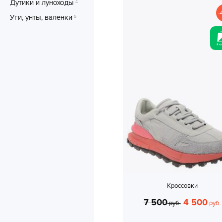
Дутики и луноходы
4
-
Уги, унты, валенки
5
Кроссовки
7 500
4 500
руб.
руб.