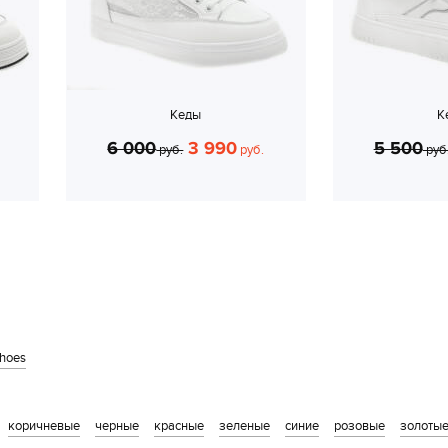
Кеды
К
6 000
3 990
5 500
руб.
руб.
руб
shoes
коричневые
черные
красные
зеленые
синие
розовые
золоты