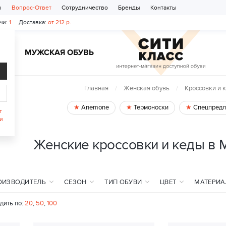
ы
Вопрос-Ответ
Сотрудничество
Бренды
Контакты
чи:
1
Доставка:
от 212 р.
Ь
МУЖСКАЯ ОБУВЬ
Главная
Женская обувь
Кроссовки и 
Anemone
Термоноски
Спецпредл
т
и
Женские кроссовки и кеды в 
ОИЗВОДИТЕЛЬ
СЕЗОН
ТИП ОБУВИ
ЦВЕТ
МАТЕРИА
дить по:
20
,
50
,
100