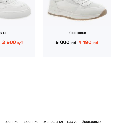
еды
Кроссовки
2 900
5 000
4 190
.
руб.
руб.
руб.
е
осенние
весенние
распродажа
серые
бронзовые