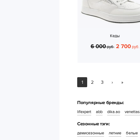
Кеды
6 000
2 700
руб.
руб.
1
2
3
›
»
Популярные бренды:
lifexpert
abb
dika.ao
venetta
Сезонные тэги:
демисезонные
летние
белые