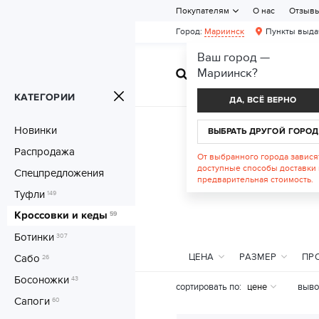
Покупателям
О нас
Отзыв
Город:
Мариинск
Пункты выда
Ваш город —
Мариинск
?
ЖЕНСКАЯ ОБУВ
КАТЕГОРИИ
ДА, ВСЁ ВЕРНО
Новинки
ВЫБРАТЬ ДРУГОЙ ГОРОД
Распродажа
От выбранного города завися
доступные способы доставки 
Спецпредложения
предварительная стоимость.
Туфли
149
Кроссовки и кеды
59
Ботинки
307
ЦЕНА
РАЗМЕР
ПР
Сабо
26
Босоножки
43
сортировать по:
цене
выво
Сапоги
60