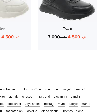
уфли
Туфли
4 500
7 000
4 500
.
руб.
руб.
руб.
lena berger
molka
suffina
anemone
bacyni
basconi
xito
visttaly
elrosso
maxitrend
djovannia
sandra
foot
popushier
zoya shoes
nostalji
mym
baciye
marko
rl
sashafabiani
goldliici
giada gabriel
bottico
flona