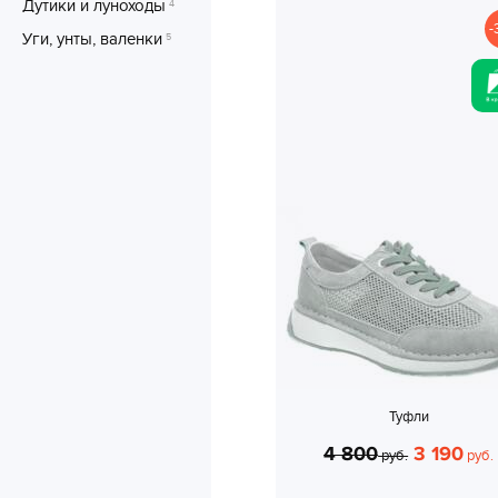
Дутики и луноходы
4
-
Уги, унты, валенки
5
Туфли
4 800
3 190
руб.
руб.