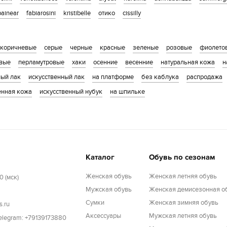
painear
fabiarosini
kristibelle
отико
cissilly
коричневые
серые
черные
красные
зеленые
розовые
фиолето
вые
перламутровые
хаки
осенние
весенние
натуральная кожа
н
ный лак
искусственный лак
на платформе
без каблука
распродажа
енная кожа
искусственный нубук
на шпильке
Каталог
Обувь по сезонам
Женская обувь
Женская летняя обувь
0 (мск)
Мужская обувь
Женская демисезонная о
Cумки
Женская зимняя обувь
s.ru
Аксессуары
Мужская летняя обувь
Telegram: +79139173880