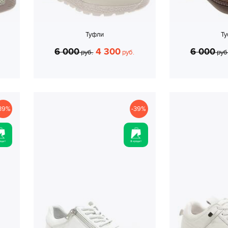
Туфли
Т
6 000
4 300
6 000
руб.
руб.
руб
39%
-39%