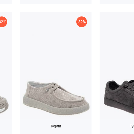
32%
-32%
Туфли
Т