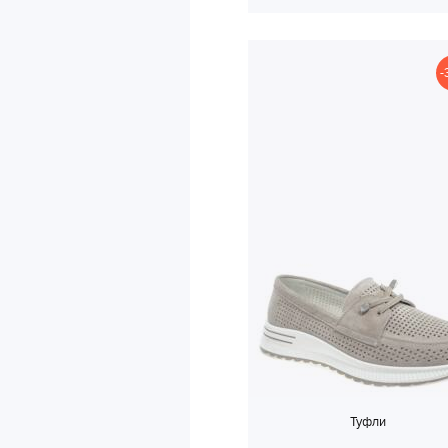
-
Туфли