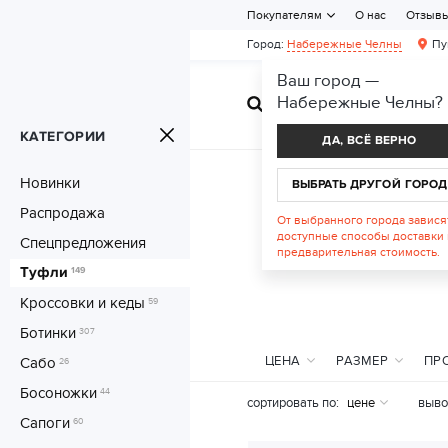
Покупателям
О нас
Отзыв
Город:
Набережные Челны
Пу
Ваш город —
Набережные Челны
?
ЖЕНСКАЯ ОБУВ
КАТЕГОРИИ
ДА, ВСЁ ВЕРНО
Новинки
ВЫБРАТЬ ДРУГОЙ ГОРОД
Распродажа
От выбранного города завися
доступные способы доставки 
Спецпредложения
предварительная стоимость.
Туфли
149
Кроссовки и кеды
59
Ботинки
307
ЦЕНА
РАЗМЕР
ПР
Сабо
26
Босоножки
44
сортировать по:
цене
выво
Сапоги
60