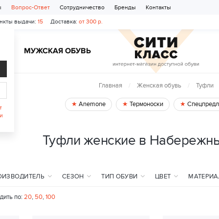
ы
Вопрос-Ответ
Сотрудничество
Бренды
Контакты
нкты выдачи:
15
Доставка:
от 300 р.
Ь
МУЖСКАЯ ОБУВЬ
Главная
Женская обувь
Туфли
Anemone
Термоноски
Спецпредл
т
и
Туфли женские в Набережн
ОИЗВОДИТЕЛЬ
СЕЗОН
ТИП ОБУВИ
ЦВЕТ
МАТЕРИА
дить по:
20
,
50
,
100