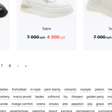
Туфли
Т
7 000
4 300
7 000
руб.
руб.
руб
7
8
›
»
ibellen
fromlafaet
m-style
pierri bienty
romantic
rosstyle
polann
he
sotteny
marco pinotti
baden
softwind
litu
lifexpert
golden party
mo
sanda
meego comfort
lorena
erisess
abb
pappilon
qiqi
glossi
lit
olini
venettashoes
valentina
biyout
karolina
donnabalizza
summergi