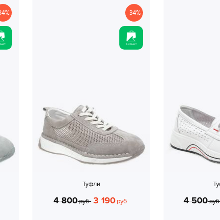
34%
-34%
Туфли
Т
4 800
3 190
4 500
руб.
руб.
руб