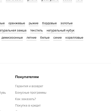
вые
оранжевые
рыжие
бордовые
золотые
атуральная замша
текстиль
натуральный нубук
демисезонные
летние
белые
синие
коралловые
Покупателям
Гарантия и возврат
бувь
Бонусные программы
Как заказать?
Покупка в кредит