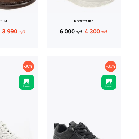
уфли
Кроссовки
3 990
6 000
4 300
.
руб.
руб.
руб.
-36%
-36%