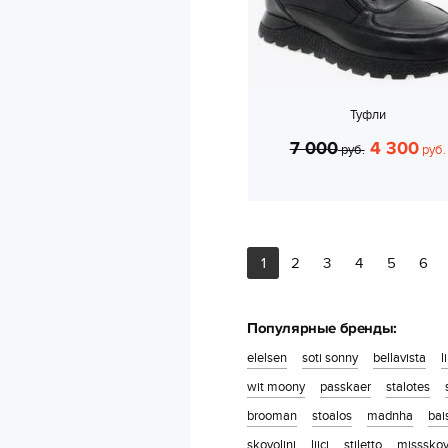
Туфли
7 000
4 300
руб.
руб.
1
2
3
4
5
6
Популярные бренды:
elelsen
soti sonny
bellavista
l
wit moony
passkaer
stalotes
brooman
stoalos
madnha
bai
skovolini
liici
stiletto
missskov