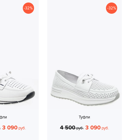
-32%
-32%
уфли
Туфли
3 090
4 500
3 090
.
руб.
руб.
руб.