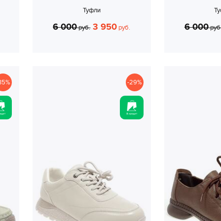
Туфли
Т
6 000
3 950
6 000
руб.
руб.
руб
35%
-29%