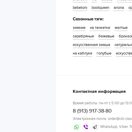
bebetoni
bootqueen
anona
o
Сезонные тэги:
зимние
на танкетке
желтые
серебряные
бежевые
бронзо
искусственная замша
натураль
на каблуке
голубые
искусств
Контактная информация
Время работы: пн-пт с 5:00 до 13:0
8 (913) 917-38-80
Электронная почта: order@citi-clas
WhatsApp, Viber, 