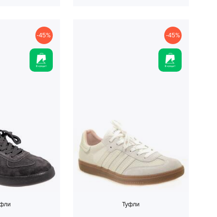
-45%
-45%
уфли
Туфли