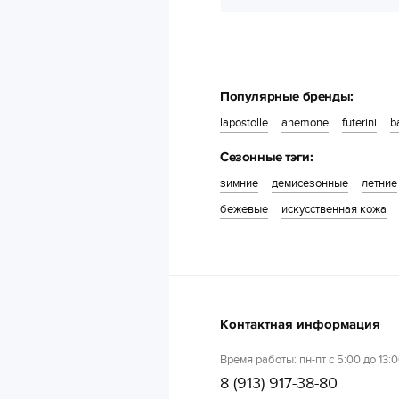
Популярные бренды:
lapostolle
anemone
futerini
b
Сезонные тэги:
зимние
демисезонные
летние
бежевые
искусственная кожа
Контактная информация
Время работы: пн-пт с 5:00 до 13:0
8 (913) 917-38-80