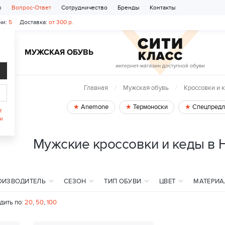
ы
Вопрос-Ответ
Сотрудничество
Бренды
Контакты
чи:
5
Доставка:
от 300 р.
Ь
МУЖСКАЯ ОБУВЬ
Главная
Мужская обувь
Кроссовки и 
Anemone
Термоноски
Спецпредл
т
и
Мужские кроссовки и кеды в 
ОИЗВОДИТЕЛЬ
СЕЗОН
ТИП ОБУВИ
ЦВЕТ
МАТЕРИА
дить по:
20
,
50
,
100