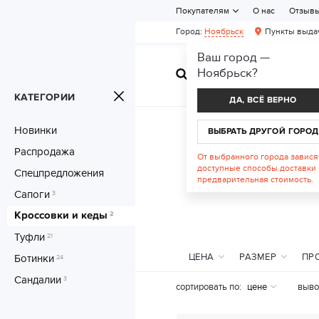
Покупателям
О нас
Отзыв
Город:
Ноябрьск
Пункты выда
Ваш город —
Ноябрьск
?
ЖЕНСКАЯ ОБУВ
КАТЕГОРИИ
ДА, ВСЁ ВЕРНО
Новинки
ВЫБРАТЬ ДРУГОЙ ГОРОД
Распродажа
От выбранного города завися
доступные способы доставки 
Спецпредложения
предварительная стоимость.
Сапоги
3
Кроссовки и кеды
2
Туфли
21
ЦЕНА
РАЗМЕР
ПР
Ботинки
24
Сандалии
3
сортировать по:
цене
выво