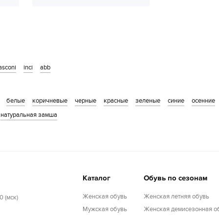
asconi
inci
abb
белые
коричневые
черные
красные
зеленые
синие
осенние
натуральная замша
Каталог
Обувь по сезонам
Женская обувь
Женская летняя обувь
0 (мск)
Мужская обувь
Женская демисезонная о