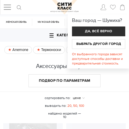
Ваш город —
Шумиха
?
ЖЕНСКАЯ ОБУВЬ
МУЖСКАЯ ОБУВЬ
CУМКИ
АКСЕССУАРЫ
ДА, ВСЁ ВЕРНО
КАТЕГОРИИ
ВЫБРАТЬ ДРУГОЙ ГОРОД
Anemone
Термоноски
Спецпредложение
От выбранного города зависят
доступные способы доставки и
предварительная стоимость.
Аксессуары в Шумихе
ПОДБОР ПО ПАРАМЕТРАМ
сортировать по:
цене
выводить по:
20
,
50
,
100
найдено моделей —
10