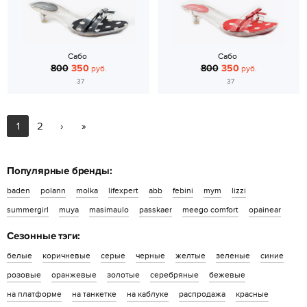
Сабо
Сабо
800
350
800
350
руб.
руб.
37
37
1
2
›
»
Популярные бренды:
baden
polann
molka
lifexpert
abb
febini
mym
lizzi
summergirl
muya
masimaulo
passkaer
meego comfort
opainear
Сезонные тэги:
белые
коричневые
серые
черные
желтые
зеленые
синие
розовые
оранжевые
золотые
серебряные
бежевые
на платформе
на танкетке
на каблуке
распродажа
красные