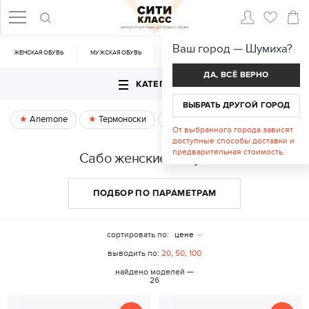
Ваш город —
Шумиха
?
ЖЕНСКАЯ ОБУВЬ
МУЖСКАЯ ОБУВЬ
CУМКИ
АКСЕССУАРЫ
ДА, ВСЁ ВЕРНО
КАТЕГОРИИ
ВЫБРАТЬ ДРУГОЙ ГОРОД
Anemone
Термоноски
Спецпредложение
От выбранного города зависят
доступные способы доставки и
предварительная стоимость.
Сабо женские в Шумихе
ПОДБОР ПО ПАРАМЕТРАМ
сортировать по:
цене
выводить по:
20
,
50
,
100
найдено моделей —
26