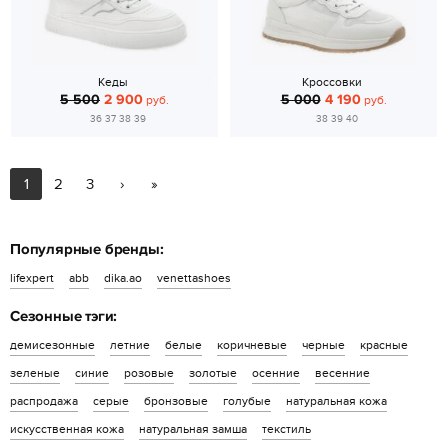
Кеды
Кроссовки
5 500
2 900
5 000
4 190
руб.
руб.
36 37 38 39
38 39 40
1
2
3
›
»
Популярные бренды:
lifexpert
abb
dika.ao
venettashoes
Сезонные тэги:
демисезонные
летние
белые
коричневые
черные
красные
зеленые
синие
розовые
золотые
осенние
весенние
распродажа
серые
бронзовые
голубые
натуральная кожа
искусственная кожа
натуральная замша
текстиль