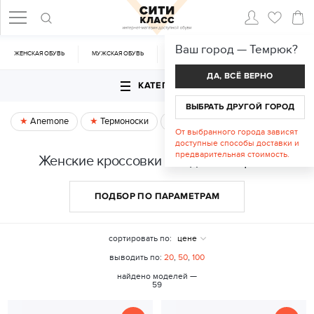
Ваш город —
Темрюк
?
ЖЕНСКАЯ ОБУВЬ
МУЖСКАЯ ОБУВЬ
CУМКИ
АКСЕССУАРЫ
ДА, ВСЁ ВЕРНО
КАТЕГОРИИ
ВЫБРАТЬ ДРУГОЙ ГОРОД
Anemone
Термоноски
Спецпредложение
От выбранного города зависят
доступные способы доставки и
предварительная стоимость.
Женские кроссовки и кеды в Темрюке
ПОДБОР ПО ПАРАМЕТРАМ
сортировать по:
цене
выводить по:
20
,
50
,
100
найдено моделей —
59