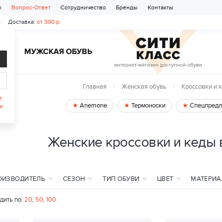
ы
Вопрос-Ответ
Сотрудничество
Бренды
Контакты
1
Доставка:
от 300 р.
Ь
МУЖСКАЯ ОБУВЬ
Главная
Женская обувь
Кроссовки и 
т
Anemone
Термоноски
Спецпредл
и
Женские кроссовки и кеды 
ОИЗВОДИТЕЛЬ
СЕЗОН
ТИП ОБУВИ
ЦВЕТ
МАТЕРИА
дить по:
20
,
50
,
100