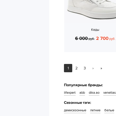
Кеды
6 000
2 700
руб.
руб.
1
2
3
›
»
Популярные бренды:
lifexpert
abb
dika.ao
venetta
Сезонные тэги:
демисезонные
летние
белые