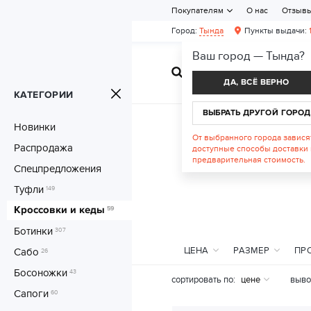
Покупателям
О нас
Отзыв
Город:
Тында
Пункты выдачи:
Ваш город —
Тында
?
ЖЕНСКАЯ ОБУВ
ДА, ВСЁ ВЕРНО
КАТЕГОРИИ
ВЫБРАТЬ ДРУГОЙ ГОРОД
Новинки
От выбранного города завися
Распродажа
доступные способы доставки 
предварительная стоимость.
Спецпредложения
Туфли
149
Кроссовки и кеды
59
Ботинки
307
ЦЕНА
РАЗМЕР
ПР
Сабо
26
Босоножки
43
сортировать по:
цене
выво
Сапоги
60