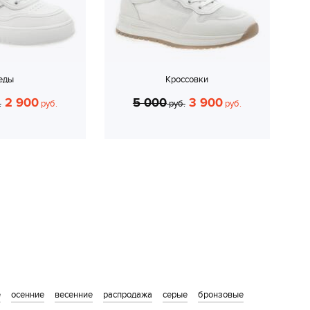
еды
Кроссовки
2 900
5 000
3 900
.
руб.
руб.
руб.
е
осенние
весенние
распродажа
серые
бронзовые