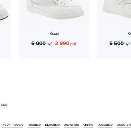
Кеды
К
6 000
3 990
5 500
руб.
руб.
руб
shoes
коричневые
черные
красные
зеленые
синие
розовые
золоты