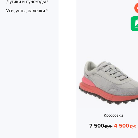
Дутики и луноходы
4
-
Уги, унты, валенки
5
Кроссовки
7 500
4 500
руб.
руб.