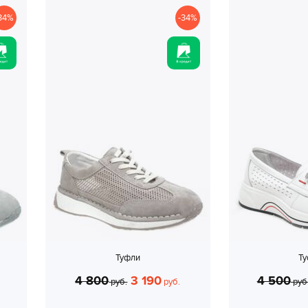
34%
-34%
Туфли
Т
4 800
3 190
4 500
руб.
руб.
руб