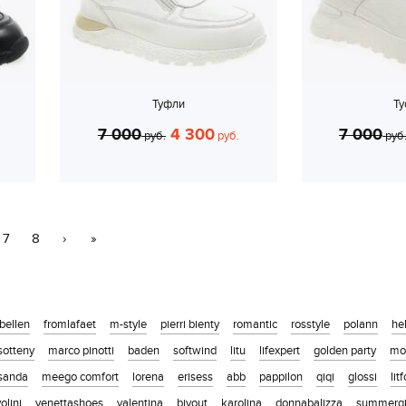
Туфли
Т
7 000
4 300
7 000
руб.
руб.
руб
7
8
›
»
ibellen
fromlafaet
m-style
pierri bienty
romantic
rosstyle
polann
he
sotteny
marco pinotti
baden
softwind
litu
lifexpert
golden party
mo
sanda
meego comfort
lorena
erisess
abb
pappilon
qiqi
glossi
lit
olini
venettashoes
valentina
biyout
karolina
donnabalizza
summergi