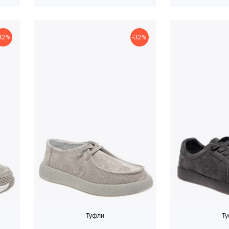
32%
-32%
Туфли
Т