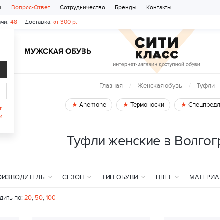
ы
Вопрос-Ответ
Сотрудничество
Бренды
Контакты
чи:
48
Доставка:
от 300 р.
Ь
МУЖСКАЯ ОБУВЬ
Главная
Женская обувь
Туфли
Anemone
Термоноски
Спецпредл
т
и
Туфли женские в Волгог
ОИЗВОДИТЕЛЬ
СЕЗОН
ТИП ОБУВИ
ЦВЕТ
МАТЕРИА
дить по:
20
,
50
,
100