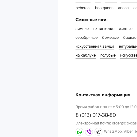
bebetoni
bootqueen
anona
o
Сезонные тэги:
зимние
на танкетке
желтые
серебряные
бежевые
бронзо
искусственная замша
натураль
на каблуке
голубые
искусств
Контактная информация
Время работы: пн-пт с 5:00 до 13:0
8 (913) 917-38-80
Электронная почта: order@citi-clas
WhatsApp, Viber, 