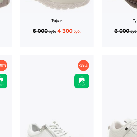
Туфли
Т
6 000
4 300
6 000
руб.
руб.
руб
39%
-39%