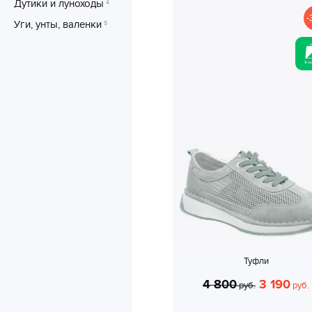
Дутики и луноходы
4
-
Уги, унты, валенки
5
Туфли
4 800
3 190
руб.
руб.