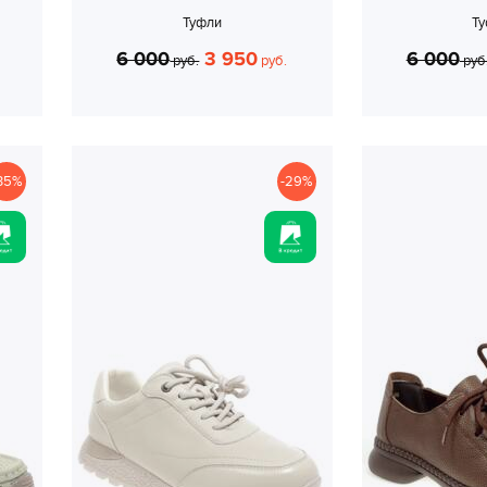
Туфли
Т
6 000
3 950
6 000
руб.
руб.
руб
35%
-29%