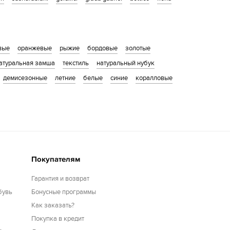
вые
оранжевые
рыжие
бордовые
золотые
атуральная замша
текстиль
натуральный нубук
демисезонные
летние
белые
синие
коралловые
Покупателям
Гарантия и возврат
бувь
Бонусные программы
Как заказать?
Покупка в кредит