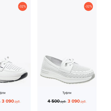
-32%
-32%
уфли
Туфли
3 090
4 500
3 090
.
руб.
руб.
руб.