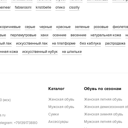
painear
fabiarosini
kristibelle
отико
cissilly
коричневые
серые
черные
красные
зеленые
розовые
фиолето
вые
перламутровые
хаки
осенние
весенние
натуральная кожа
н
ный лак
искусственный лак
на платформе
без каблука
распродажа
енная кожа
искусственный нубук
на шпильке
Каталог
Обувь по сезонам
Женская обувь
Женская летняя обувь
0 (мск)
Мужская обувь
Женская демисезонная о
Cумки
Женская зимняя обувь
s.ru
Аксессуары
Мужская летняя обувь
Telegram: +79139173880