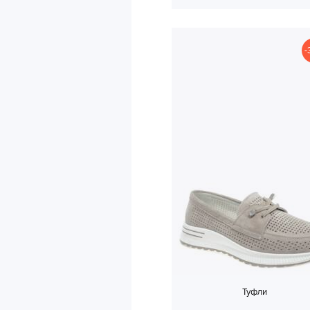
-
Туфли