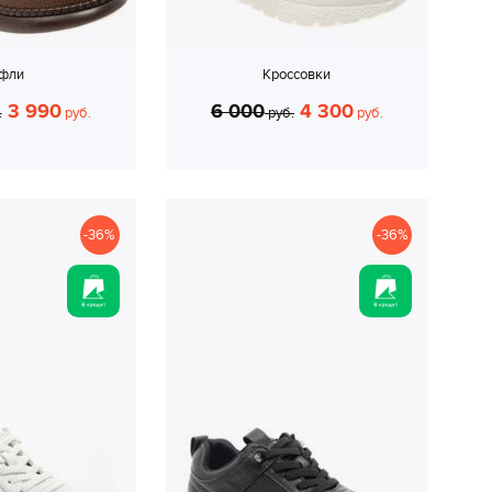
уфли
Кроссовки
3 990
6 000
4 300
.
руб.
руб.
руб.
-36%
-36%