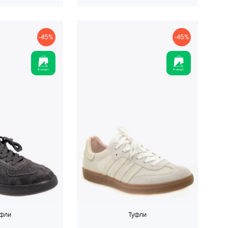
-45%
-45%
уфли
Туфли