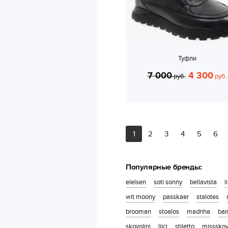
Туфли
7 000
4 300
руб.
руб.
1
2
3
4
5
6
Популярные бренды:
elelsen
soti sonny
bellavista
l
wit moony
passkaer
stalotes
brooman
stoalos
madnha
bai
skovolini
liici
stiletto
missskov