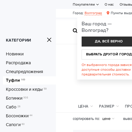
Покупателям
О нас
Отзыв
Город:
Волгоград
Пункты выда
Ваш город —
Волгоград
?
ЖЕНСКАЯ ОБУВ
КАТЕГОРИИ
ДА, ВСЁ ВЕРНО
Новинки
ВЫБРАТЬ ДРУГОЙ ГОРОД
Распродажа
От выбранного города завися
доступные способы доставки 
Спецпредложения
предварительная стоимость.
Туфли
149
Кроссовки и кеды
59
Ботинки
308
ЦЕНА
РАЗМЕР
ПР
Сабо
26
Босоножки
44
сортировать по:
цене
выво
Сапоги
60