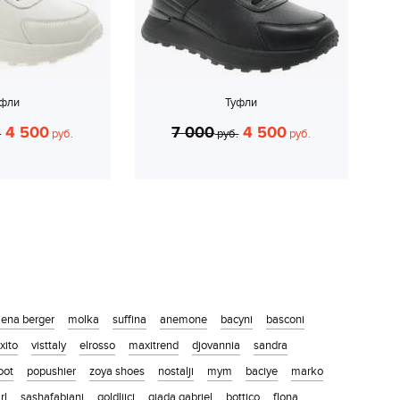
уфли
Туфли
4 500
7 000
4 500
.
руб.
руб.
руб.
lena berger
molka
suffina
anemone
bacyni
basconi
xito
visttaly
elrosso
maxitrend
djovannia
sandra
foot
popushier
zoya shoes
nostalji
mym
baciye
marko
rl
sashafabiani
goldliici
giada gabriel
bottico
flona