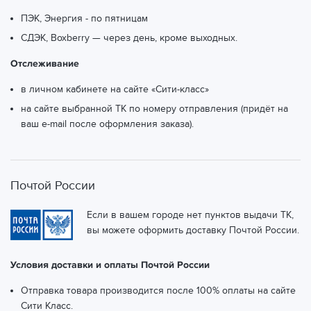
Волгоград, ул. Ополченская, 55
(ТК СДЭК)
ПЭК, Энергия - по пятницам
СДЭК, Boxberry — через день, кроме выходных.
Волгоград, ул. Рабоче-Крестьянская, 11А
(ТК СДЭК)
Отслеживание
Волгоград, ул. Рабоче-крестьянская, 36
(ТК СДЭК)
в личном кабинете на сайте «Сити-класс»
Волгоград, ул. Репина, 72
(ТК СДЭК)
на сайте выбранной ТК по номеру отправления (придёт на
ваш e-mail после оформления заказа).
Волгоград, ул. Рокоссовского, 60
(ТК СДЭК)
Волгоград, ул. Стадионная, 1
(ТК СДЭК)
Волгоград, ул. Титова, 20
(ТК СДЭК)
Почтой России
Волгоград, ул. Ткачева, 8А
(ТК СДЭК)
Если в вашем городе нет пунктов выдачи ТК,
вы можете оформить доставку Почтой России.
Волгоград, ул. Шекснинская, 66А
(ТК СДЭК)
Условия доставки и оплаты Почтой России
Волгоград, ул. им. 39-й Гвардейской дивизии, 28,
пом. III
(ТК СДЭК)
Отправка товара производится после 100% оплаты на сайте
Сити Класс.
Волгоград, ул. им. Ивана Морозова, 2
(ТК СДЭК)