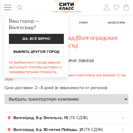
Ваш город —
ЖЕНСКАЯ ОБУВЬ
МУЖСКАЯ ОБУВЬ
CУМКИ
АКСЕССУАРЫ
Волгоград
?
Доставка в
Волгоград (Волгоградская
ДА, ВСЁ ВЕРНО
область)
ВЫБРАТЬ ДРУГОЙ ГОРОД
Пункты выдачи заказа
От выбранного города зависят
доступные способы доставки и
Стоимость услуги: от 300 руб.
предварительная стоимость.
Указанные цены являются ориентировочными и рассчитаны для заказов 1-2 пар
обуви.
Срок доставки: 2—8 дней (в зависимости от региона)
Волгоград, Б-р Энгельса, 15
(ТК СДЭК)
Волгоград, б-р 30-летия Победы, 21
(ТК СДЭК)