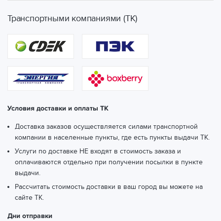
Волгоград, ул. Дегтярева, 1
(ТК СДЭК)
Транспортными компаниями (ТК)
Волгоград, ул. Елецкая, 21
(ТК СДЭК)
Волгоград, ул. Зины Маресевой, 15
(ТК СДЭК)
Волгоград, ул. Историческая, 181 стр 1
(ТК СДЭК)
Волгоград, ул. Канунникова, 9
(ТК СДЭК)
Условия доставки и оплаты ТК
Волгоград, ул. Лазоревая, 352
(ТК СДЭК)
Доставка заказов осуществляется силами транспортной
Волгоград, ул. Ленина, 19
(ТК СДЭК)
компании в населенные пункты, где есть пункты выдачи ТК.
Услуги по доставке НЕ входят в стоимость заказа и
Волгоград, ул. Льва Толстого, 1а
(ТК СДЭК)
оплачиваются отдельно при получении посылки в пункте
выдачи.
Волгоград, ул. Милиционера Буханцева, 70
(ТК СДЭК)
Рассчитать стоимость доставки в ваш город вы можете
на
Волгоград, ул. Мира, 13
(ТК СДЭК)
сайте ТК.
Волгоград, ул. Новороссийская, 8, пом.1003
(ТК СДЭК)
Дни отправки