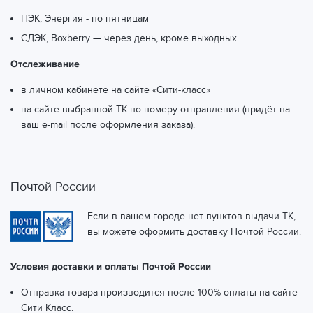
Екатеринбург, ул. Комсомольская, 19
(ТК СДЭК)
ПЭК, Энергия - по пятницам
СДЭК, Boxberry — через день, кроме выходных.
Екатеринбург, ул. Краснолесья, 10/3, 12
(ТК СДЭК)
Отслеживание
Екатеринбург, ул. Краснолесья, 133
(ТК СДЭК)
в личном кабинете на сайте «Сити-класс»
Екатеринбург, ул. Краснофлотцев, 40
(ТК СДЭК)
на сайте выбранной ТК по номеру отправления (придёт на
ваш e-mail после оформления заказа).
Екатеринбург, ул. Крауля, 2
(ТК СДЭК)
Екатеринбург, ул. Крауля, 83А
(ТК СДЭК)
Екатеринбург, ул. Латвийская, 45
(ТК СДЭК)
Почтой России
Екатеринбург, ул. Луначарского, 130
(ТК СДЭК)
Если в вашем городе нет пунктов выдачи ТК,
вы можете оформить доставку Почтой России.
Екатеринбург, ул. Малышева, 53
(ТК СДЭК)
Условия доставки и оплаты Почтой России
Екатеринбург, ул. Мамина-Сибиряка, 40
(ТК СДЭК)
Отправка товара производится после 100% оплаты на сайте
Екатеринбург, ул. Маршала Жукова, 9
(ТК СДЭК)
Сити Класс.