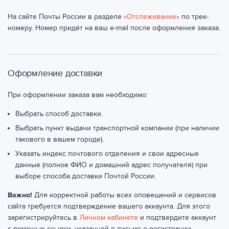
Екатеринбург, ул. Патриса Лумумбы, 52
(ТК СДЭК)
На сайте Почты России в разделе
«Отслеживание»
по трек-
Екатеринбург, ул. Пехотинцев, 12
(ТК СДЭК)
номеру. Номер придёт на ваш e-mail после оформления заказа.
Екатеринбург, ул. Посадская, 43
(ТК СДЭК)
Екатеринбург, ул. Предельная, 57/3
(ТК СДЭК)
Оформление доставки
Екатеринбург, ул. Пушкина, 7Л, 109
(ТК СДЭК)
При оформлении заказа вам необходимо:
Екатеринбург, ул. Репина, 93
(ТК СДЭК)
Выбрать способ доставки.
Екатеринбург, ул. Родонитовая, 18
(ТК СДЭК)
Выбрать пункт выдачи транспортной компании (при наличии
такового в вашем городе).
Екатеринбург, ул. Родонитовая, 4
(ТК СДЭК)
Указать индекс почтового отделения и свои адресные
данные (полное ФИО и домашний адрес получателя) при
Екатеринбург, ул. Рябинина, 29
(ТК СДЭК)
выборе способа доставки Почтой России.
Екатеринбург, ул. Сибирский тракт, 12, стр.3, 109/2
(ТК
Важно!
Для корректной работы всех оповещений и сервисов
СДЭК)
сайта требуется подтверждение вашего аккаунта. Для этого
Екатеринбург, ул. Соболева, 5
(ТК СДЭК)
зарегистрируйтесь в
Личном кабинете
и подтвердите аккаунт
с помощью ссылки, указанной в письме о регистрации.