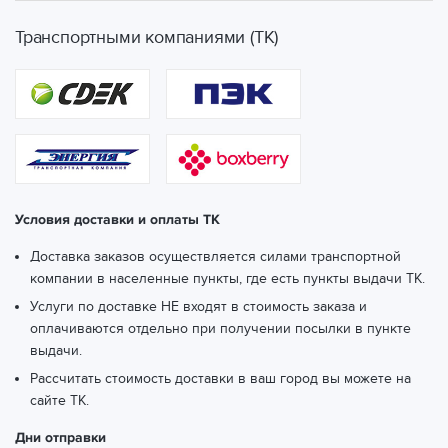
Екатеринбург, ул. Готвальда, 6/4
(ТК СДЭК)
Транспортными компаниями (ТК)
Екатеринбург, ул. Грибоедова, 9, 10
(ТК СДЭК)
Екатеринбург, ул. Гурзуфская, 15
(ТК СДЭК)
Екатеринбург, ул. Декабристов, 16/18 Б
(ТК СДЭК)
Екатеринбург, ул. Евгения Савкова, 35
(ТК СДЭК)
Условия доставки и оплаты ТК
Екатеринбург, ул. Ильича, 40
(ТК СДЭК)
Доставка заказов осуществляется силами транспортной
Екатеринбург, ул. Индустрии, 57/1
(ТК СДЭК)
компании в населенные пункты, где есть пункты выдачи ТК.
Услуги по доставке НЕ входят в стоимость заказа и
Екатеринбург, ул. Инженерная, 34
(ТК СДЭК)
оплачиваются отдельно при получении посылки в пункте
Екатеринбург, ул. Ирбитская, 13
(ТК СДЭК)
выдачи.
Рассчитать стоимость доставки в ваш город вы можете
на
Екатеринбург, ул. Карельская, 53
(ТК СДЭК)
сайте ТК.
Екатеринбург, ул. Карла Маркса, 40
(ТК СДЭК)
Дни отправки