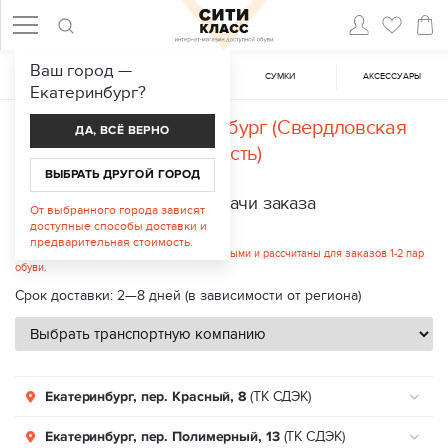
Ваш город —
ЖЕНСКАЯ ОБУВЬ
МУЖСКАЯ ОБУВЬ
CУМКИ
АКСЕССУАРЫ
Екатеринбург
?
Доставка в
Екатеринбург (Свердловская
ДА, ВСЁ ВЕРНО
область)
ВЫБРАТЬ ДРУГОЙ ГОРОД
Пункты выдачи заказа
От выбранного города зависят
доступные способы доставки и
Стоимость услуги: от 232 руб.
предварительная стоимость.
Указанные цены являются ориентировочными и рассчитаны для заказов 1-2 пар
обуви.
Срок доставки: 2—8 дней (в зависимости от региона)
Екатеринбург, пер. Красный, 8
(ТК СДЭК)
Екатеринбург, пер. Полимерный, 13
(ТК СДЭК)