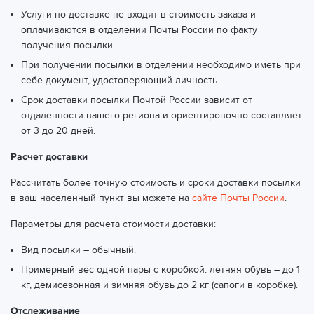
Екатеринбург, ул. Машиностроителей, 49
(ТК СДЭК)
Услуги по доставке не входят в стоимость заказа и
оплачиваются в отделении Почты России по факту
Екатеринбург, ул. Мира, 2
(ТК СДЭК)
получения посылки.
При получении посылки в отделении необходимо иметь при
Екатеринбург, ул. Мичурина, 47
(ТК СДЭК)
себе документ, удостоверяющий личность.
Екатеринбург, ул. Московская, 251
(ТК СДЭК)
Срок доставки посылки Почтой России зависит от
отдаленности вашего региона и ориентировочно составляет
Екатеринбург, ул. Московская, 281
(ТК СДЭК)
от 3 до 20 дней.
Екатеринбург, ул. Московская, 47
(ТК СДЭК)
Расчет доставки
Екатеринбург, ул. Норильская, 77
(ТК СДЭК)
Рассчитать более точную стоимость и сроки доставки посылки
в ваш населенный пункт вы можете на
сайте Почты России
.
Екатеринбург, ул. Опалихинская, 40
(ТК СДЭК)
Параметры для расчета стоимости доставки:
Екатеринбург, ул. Орджоникидзе, 6
(ТК СДЭК)
Вид посылки – обычный.
Екатеринбург, ул. Отрадная, 1/2
(ТК СДЭК)
Примерный вес одной пары с коробкой: летняя обувь – до 1
кг, демисезонная и зимняя обувь до 2 кг (сапоги в коробке).
Екатеринбург, ул. Павла Шаманова, 5/1
(ТК СДЭК)
Отслеживание