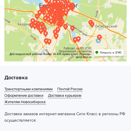
Екатеринбург, ул. Баумана, 4Б
(ТК СДЭК)
Екатеринбург, ул. Белинского, 132
(ТК СДЭК)
Екатеринбург, ул. Белинского, 165 б
(ТК СДЭК)
Екатеринбург, ул. Белинского, 232
(ТК СДЭК)
Работает на API 2ГИС
Екатеринбург, ул. Белинского, 54
Лицензионное соглашение
(ТК СДЭК)
Открыть в 2ГИС
Для корректной работы Raster JS API нужен ключ. Помощь:
api@2gis.ru
Екатеринбург, ул. Библиотечная, 45
(ТК СДЭК)
Екатеринбург, ул. Вайнера, 51б, 1-5
(ТК СДЭК)
Доставка
Екатеринбург, ул. Викулова, 39
(ТК СДЭК)
Транспортными компаниями
Почтой России
Оформление доставки
Доставка курьером
Екатеринбург, ул. Вильгельма де Геннина, 33
(ТК
Жителям Новосибирска
СДЭК)
Доставка заказов интернет-магазина Сити Класс в регионы РФ
Екатеринбург, ул. Восточная, 19
(ТК СДЭК)
осуществляется:
Екатеринбург, ул. Гагарина, 47
(ТК СДЭК)