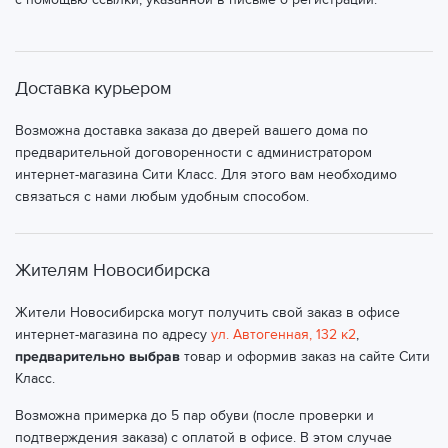
Екатеринбург, ул. Совхозная, 16
(ТК СДЭК)
Екатеринбург, ул. Спутников, 16
(ТК СДЭК)
Доставка курьером
Екатеринбург, ул. Старых Большевиков, 3А
(ТК СДЭК)
Возможна доставка заказа до дверей вашего дома по
Екатеринбург, ул. Старых Большевиков, 82/1
(ТК
предварительной договоренности с администратором
СДЭК)
интернет-магазина Сити Класс. Для этого вам необходимо
Екатеринбург, ул. Стачек, 55
(ТК СДЭК)
связаться с нами любым удобным способом.
Екатеринбург, ул. Степана Разина, 80
(ТК СДЭК)
Жителям Новосибирска
Екатеринбург, ул. Студенческая, 35
(ТК СДЭК)
Жители Новосибирска могут получить свой заказ в офисе
Екатеринбург, ул. Сулимова, 23
(ТК СДЭК)
интернет-магазина по адресу
ул. Автогенная, 132 к2
,
Екатеринбург, ул. Сурикова, 28
(ТК СДЭК)
предварительно выбрав
товар и оформив заказ на сайте Сити
Класс.
Екатеринбург, ул. Сурикова, 55
(ТК СДЭК)
Возможна примерка до 5 пар обуви (после проверки и
Екатеринбург, ул. Суходольская, 47
(ТК СДЭК)
подтверждения заказа) с оплатой в офисе. В этом случае