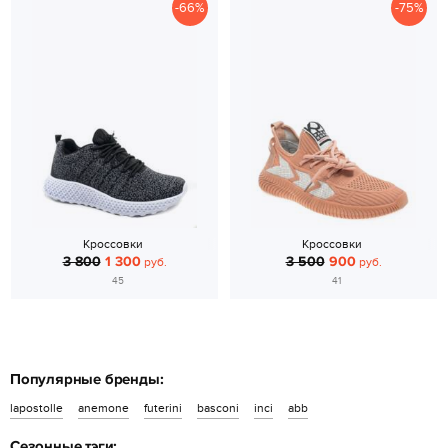
-66%
-75%
Кроссовки
Кроссовки
3 800
1 300
3 500
900
руб.
руб.
45
41
Популярные бренды:
lapostolle
anemone
futerini
basconi
inci
abb
Сезонные тэги: