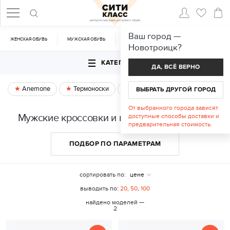
Ваш город —
ЖЕНСКАЯ ОБУВЬ
МУЖСКАЯ ОБУВЬ
CУМКИ
АКСЕССУАРЫ
Новотроицк
?
КАТЕГОРИИ
ДА, ВСЁ ВЕРНО
Anemone
Термоноски
Спецпредложение
ВЫБРАТЬ ДРУГОЙ ГОРОД
От выбранного города зависят
Мужские кроссовки и кеды в Новотроицке
доступные способы доставки и
предварительная стоимость.
ПОДБОР ПО ПАРАМЕТРАМ
сортировать по:
цене
выводить по:
20
,
50
,
100
найдено моделей —
2