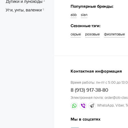
Дутики и луноходы
4
Популярные бренды:
Уги, унты, валенки
5
abb
slan
Сезонные тэги:
серые
розовые
фиолетовые
Контактная информация
Время работы: пн-пт с 5:00 до 13:0
8 (913) 917-38-80
Электронная почта: order@citi-clas
WhatsApp, Viber, 
Мы в соцсетях